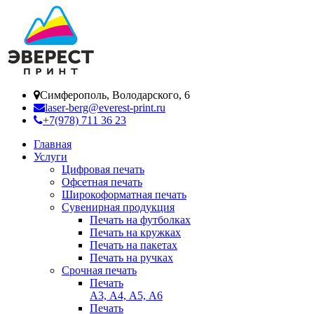
Симферополь, Володарского, 6
laser-berg@everest-print.ru
+7(978) 711 36 23
Главная
Услуги
Цифровая печать
Офсетная печать
Широкоформатная печать
Сувенирная продукция
Печать на футболках
Печать на кружках
Печать на пакетах
Печать на ручках
Срочная печать
Печать
А3, А4, А5, А6
Печать