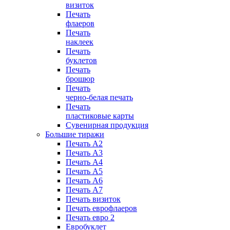
визиток
Печать
флаеров
Печать
наклеек
Печать
буклетов
Печать
брошюр
Печать
черно-белая печать
Печать
пластиковые карты
Сувенирная продукция
Большие тиражи
Печать А2
Печать А3
Печать А4
Печать А5
Печать А6
Печать А7
Печать визиток
Печать еврофлаеров
Печать евро 2
Евробуклет